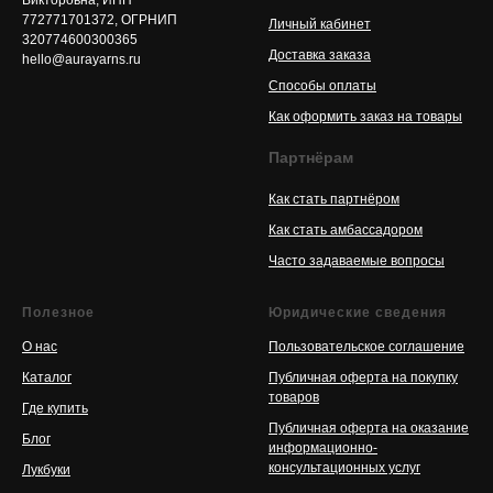
772771701372, ОГРНИП
Личный кабинет
320774600300365
Доставка заказа
hello@aurayarns.ru
Способы оплаты
Как оформить заказ на товары
Партнёрам
Как стать партнёром
Как стать амбассадором
Часто задаваемые вопросы
Полезное
Юридические сведения
О нас
Пользовательское соглашение
Каталог
Публичная оферта на покупку
товаров
Где купить
Публичная оферта на оказание
Блог
информационно-
консультационных услуг
Л
укбуки