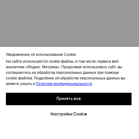
Уведомление об использовании Cookie
На сайте используются cookie-файлы, в том числе сервиса веб-
аналитики «Яндекс. Метрика». Продолжая использовать сайт, вы
соглашаетесь на обработку персональных данных при помощи
cookie-файлов. Подробнее об обработке персональных данных вы
можете узнать в
Политике конфиденциальности
.
Принять все
Настройки Cookie