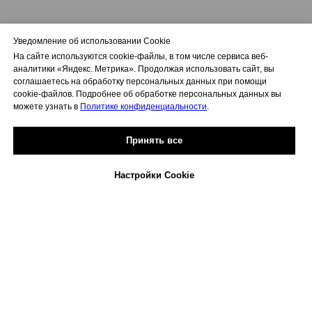
Уведомление об использовании Cookie
На сайте используются cookie-файлы, в том числе сервиса веб-
аналитики «Яндекс. Метрика». Продолжая использовать сайт, вы
соглашаетесь на обработку персональных данных при помощи
cookie-файлов. Подробнее об обработке персональных данных вы
можете узнать в
Политике конфиденциальности
.
Принять все
Настройки Cookie